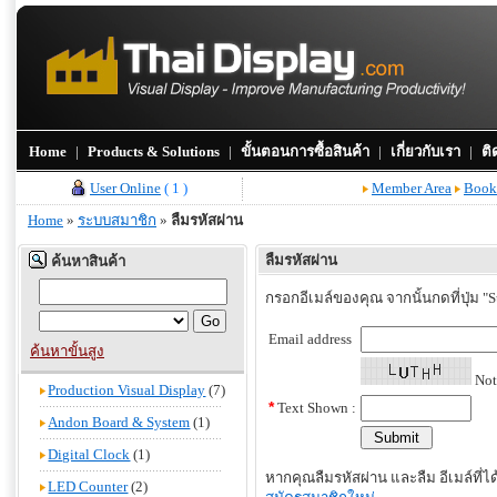
Home
|
Products & Solutions
|
ขั้นตอนการซื้อสินค้า
|
เกี่ยวกับเรา
|
ติ
User Online
( 1 )
Member Area
Book
Home
»
ระบบสมาชิก
»
ลืมรหัสผ่าน
ลืมรหัสผ่าน
ค้นหาสินค้า
กรอกอีเมล์ของคุณ จากนั้นกดที่ปุ่ม "
Email address
ค้นหาขั้นสูง
Note
Production Visual Display
(7)
*
Text Shown :
Andon Board & System
(1)
Digital Clock
(1)
หากคุณลืมรหัสผ่าน และลืม อีเมล์ที
LED Counter
(2)