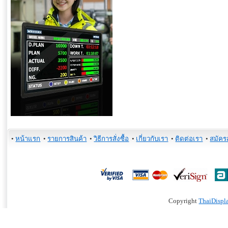
•
หน้าแรก
•
รายการสินค้า
•
วิธีการสั่งซื้อ
•
เกี่ยวกับเรา
•
ติดต่อเรา
•
สมัคร
Copyright
ThaiDispl