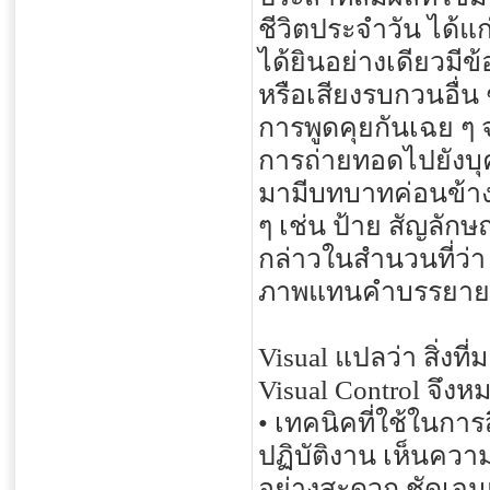
ชีวิตประจำวัน ได้
ได้ยินอย่างเดียวมีข
หรือเสียงรบกวนอื่น
การพูดคุยกันเฉย ๆ 
การถ่ายทอดไปยังบุคค
มามีบทบาทค่อนข้า
ๆ เช่น ป้าย สัญลัก
กล่าวในสำนวนที่ว่า 
ภาพแทนคำบรรยายน
Visual แปลว่า สิ่งท
Visual Control จึงห
• เทคนิคที่ใช้ในกา
ปฏิบัติงาน เห็นควา
อย่างสะดวก ชัดเจนแล