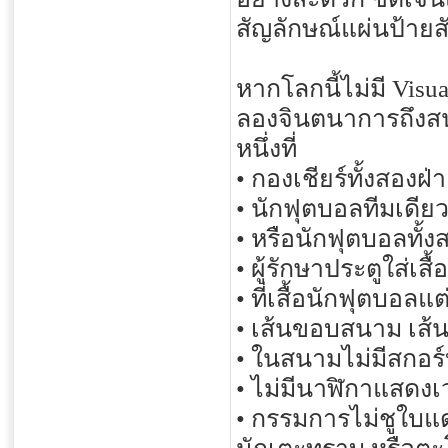
สัญลักษณ์แผ่นป้า
หากโลกนี้ไม่มี Visua
ลองจินตนาการถึงสน
หนึ่งที่
• กองเชียร์ทั้งสองฝ
• นักฟุตบอลทีมเดีย
• หรือนักฟุตบอลทั้
• ผู้รักษาประตูใส่เส
• ที่เสื้อนักฟุตบอ
• เส้นขอบสนาม เส้น
• ในสนามไม่มีสกอร
• ไม่มีนาฬิกาแสดง
• กรรมการไม่ชูใบแดง