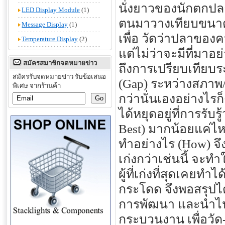
นั่งยาวของนักตกปลา
LED Display Module
(1)
ตนมาวางเทียบขนาดแ
Message Display
(1)
เพื่อ วัดว่าปลาของ
Temperature Display
(2)
แต่ไม่ว่าจะมีที่มาอ
สมัครสมาชิกจดหมายข่าว
ถึงการเปรียบเทียบระ
สมัครรับจดหมายข่าว รับข้อเสนอ
(Gap) ระหว่างสภาพ/
พิเศษ จากร้านค้า
กว่านั่นเองอย่าง
ได้หยุดอยู่ที่การรับรู
Best) มากน้อยแค่ไหน
ทำอย่างไร (How) จึง
เก่งกว่าเช่นนี้ จะท
ผู้ที่เก่งที่สุดเคย
กระโดด จึงพอสรุปไ
การพัฒนา และนำไปส
กระบวนงาน เพื่อวัด