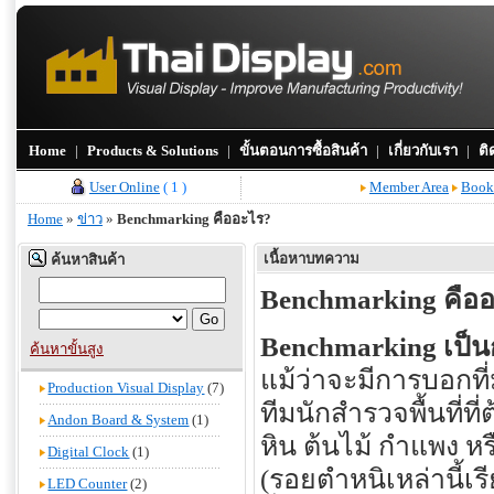
Home
|
Products & Solutions
|
ขั้นตอนการซื้อสินค้า
|
เกี่ยวกับเรา
|
ติ
User Online
( 1 )
Member Area
Book
Home
»
ข่าว
»
Benchmarking คืออะไร?
เนื้อหาบทความ
ค้นหาสินค้า
Benchmarking คือ
Benchmarking เป็น
ค้นหาขั้นสูง
แม้ว่าจะมีการบอกที่
Production Visual Display
(7)
ทีมนักสำรวจพื้นที่ท
Andon Board & System
(1)
หิน ต้นไม้ กำแพง ห
Digital Clock
(1)
(รอยตำหนิเหล่านี้เรี
LED Counter
(2)