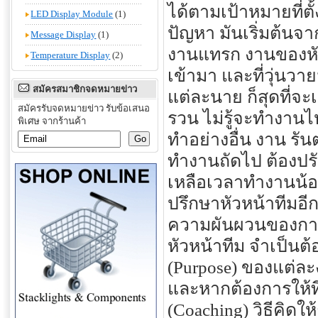
ได้ตามเป้าหมายที่ตั้
LED Display Module
(1)
ปัญหา มันเริ่มต้นจา
Message Display
(1)
งานแทรก งานของหัวห
Temperature Display
(2)
เข้ามา และที่วุ่นวา
สมัครสมาชิกจดหมายข่าว
แต่ละนาย ก็สุดที่จะ
สมัครรับจดหมายข่าว รับข้อเสนอ
รวน ไม่รู้จะทำงานไห
พิเศษ จากร้านค้า
ทำอย่างอื่น งาน รัน
ทำงานถัดไป ต้องปรั
เหลือเวลาทำงานน้อ
ปรึกษาหัวหน้าทีมอีก
ความผันผวนของการด
หัวหน้าทีม จำเป็นต
(Purpose) ของแต่ล
และหากต้องการให้ที
(Coaching) วิธีคิดใ