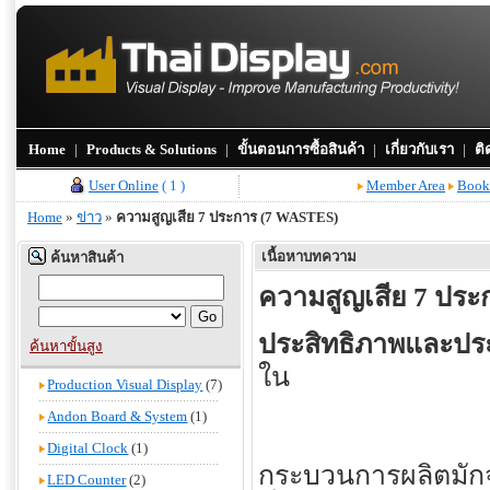
Home
|
Products & Solutions
|
ขั้นตอนการซื้อสินค้า
|
เกี่ยวกับเรา
|
ติ
User Online
( 1 )
Member Area
Book
Home
»
ข่าว
»
ความสูญเสีย 7 ประการ (7 WASTES)
เนื้อหาบทความ
ค้นหาสินค้า
ความสูญเสีย 7 ปร
ประสิทธิภาพและประ
ค้นหาขั้นสูง
ใน
Production Visual Display
(7)
Andon Board & System
(1)
Digital Clock
(1)
กระบวนการผลิตมักจ
LED Counter
(2)