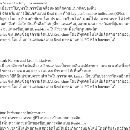
 a Visual Factory Environment
 เมื่อเรามีปัญหาในการขับเคลื่อนผลผลิตตามแนวคิดของลีน
์ จัดเตรียมการป้อนกลับแบบ Real-time ด้วย key performance indicators (KPIs).
้ปัญหา ในการขับรถถ้าขับรถโดยปราศจากเรือนไมล์. คุณก็ไม่สามารถทราบได้ว่าขับเร็
คุณกำลังทำสิ่งใด มันเป็นสิ่งสำคัญที่จะแสดงข้อมูลแบบ Real-time โดยที่ผู้คนสา
ys จะแสดงข้อมูลแบบ real-time ในโรงงานเพื่อเพิ่มพูนผลผลิต
eries จะแสดงข้อมูลการผลิตแบบ Real-time โดยที่ทุกคนในไลน์ผลิตสามารถมองเห
twork โดยเป็นการแสดงผลแบบ Real-time ผ่านทาง PC หรือ Internet ได้
ark Kaizen and Lean Initiatives
เมื่อเรามีการเริ่มต้นที่จะเปลี่ยนแปลงเป็นระบบลีน แต่ยังพยายามหาแนวคิดที่จ
์ ระบบ kaizen และ lean จะแสดงเป้าหมายให้เห็นทั้งหมด
้ปัญหา วิธีที่ลีนประสบความสำเร็จในการวัดผล, kaizen นั้จะปรับปรุงการวัดผลอีกครั
eries จะแสดงข้อมูลการผลิตแบบ Real-time โดยที่ทุกคนในไลน์ผลิตสามารถมองเห
twork โดยเป็นการแสดงผลแบบ Real-time ผ่านทาง PC หรือ Internet ได้
ime Performance Information
เราไม่ทราบว่าควรอยู่ที่ไหนของเป้าหมายการผลิต.
ธ์ เพิ่มความตระหนักของข้อมูลการผลิตแบบ Real-time
้ปัญหา เวลาที่ไลน์หยุดจะแสดงอัตโนมัติเมื่อเกิดการหยุดไลน์ โดยที่สีและตัวอั