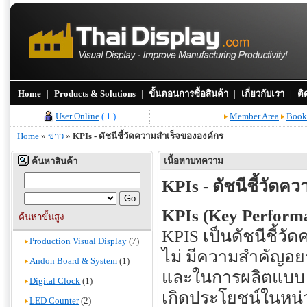
Home
|
Products & Solutions
|
ขั้นตอนการซื้อสินค้า
|
เกี่ยวกับเรา
|
ติ
User Online
( 1 )
Member Area
Book
Home
»
ข่าว
»
KPIs - ดัชนีชี้วัดความสำเร็จขององค์กร
เนื้อหาบทความ
ค้นหาสินค้า
KPIs - ดัชนีชี้วัด
KPIs (Key Performa
ค้นหาขั้นสูง
KPIS เป็นดัชนีชี้ว
Production Visual Display
(7)
ไม่ มีความสำคัญอ
Andon Board & System
(1)
และในการผลิตแบบ Le
Digital Clock
(1)
เกิดประโยชน์ในหน่ว
LED Counter
(2)